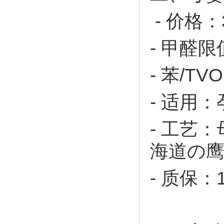
- 价格：
-
甲醛限
-
苯
/TV
-
适用：
-
工艺：
海道
の
-
质保：