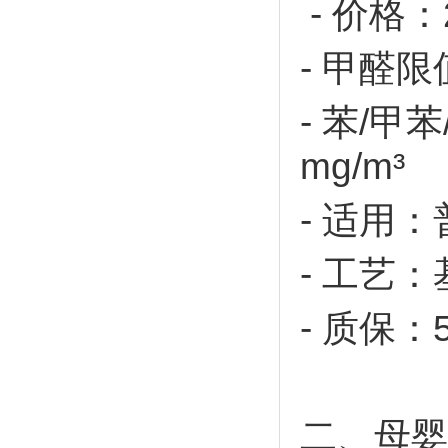
- 价格：
-
甲醛限
-
苯
/
甲苯
mg/m³
-
适用：
-
工艺：
-
质保：
二、母婴