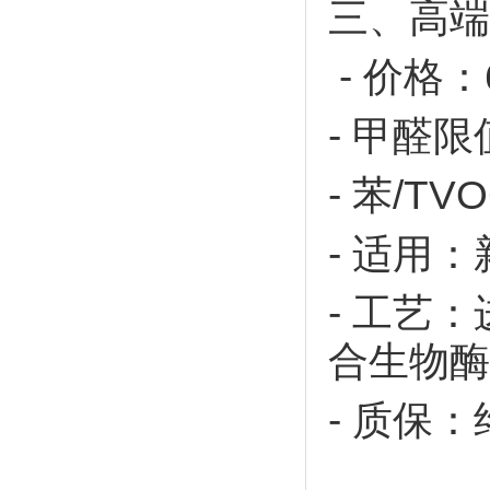
三、高端
- 价格：
-
甲醛限
-
苯
/TV
-
适用：
-
工艺：
合生物酶
-
质保：