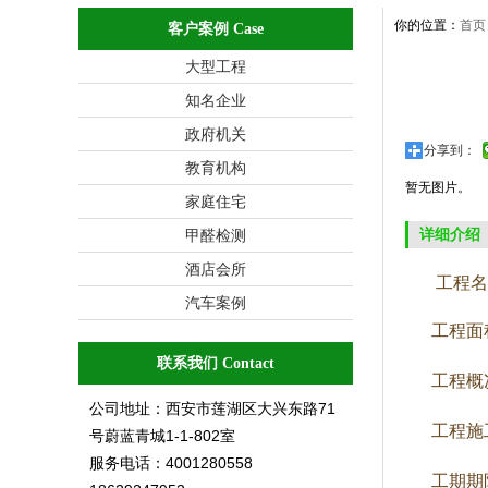
你的位置：
首页
客户案例 Case
大型工程
知名企业
政府机关
分享到：
教育机构
暂无图片。
家庭住宅
详细介绍
甲醛检测
酒店会所
工程名
汽车案例
工程面积
联系我们 Contact
工程概况
公司地址：西安市莲湖区大兴东路71
工程施工
号蔚蓝青城1-1-802室
服务电话：4001280558
工期期限