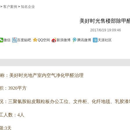
>
客户案例
>
知名企业
美好时光售楼部除甲
2017/6/19 19:09:46
微信
百度贴吧
QQ空间
新浪微博
腾讯微博
天涯社区
称：美好时光地产室内
空气净化甲醛治理
：3920平方
：三聚氰胺贴皮颗粒板办公工位、文件柜、化纤地毯、乳胶漆
人数：4人
:3天