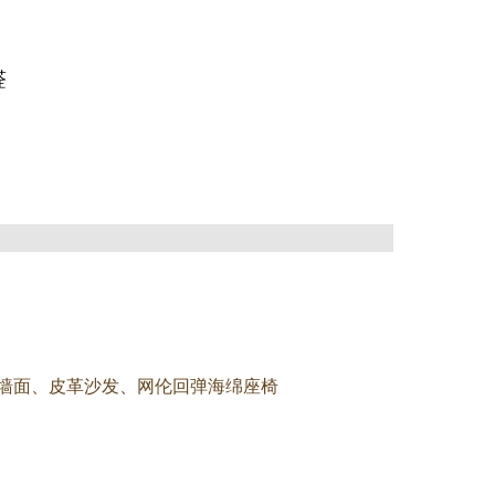
醛
墙面、皮革沙发、网伦回弹海绵座椅